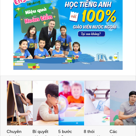
Chuyên
Bí quyết
5 bước
8 thói
Các