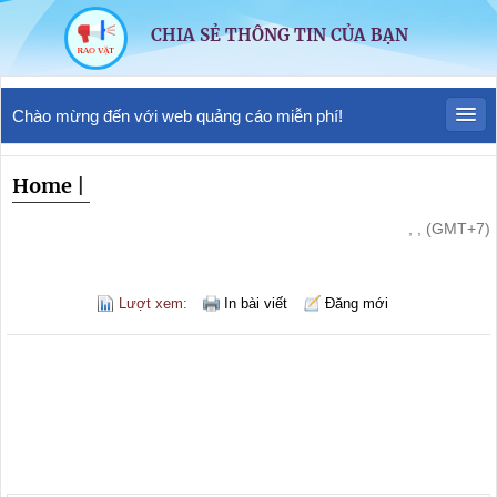
CHIA SẺ THÔNG TIN CỦA BẠN
Chào mừng đến với web quảng cáo miễn phí!
Home
|
, , (GMT+7)
Lượt xem:
In bài viết
Đăng mới