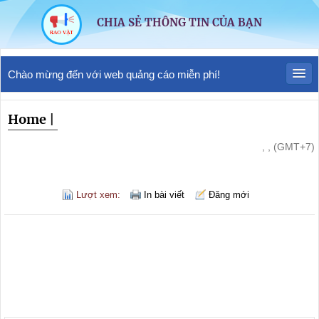
CHIA SẺ THÔNG TIN CỦA BẠN
Chào mừng đến với web quảng cáo miễn phí!
Home
|
, , (GMT+7)
Lượt xem:
In bài viết
Đăng mới