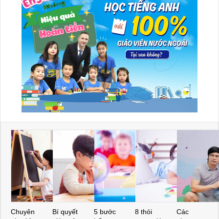
Chuyên
Bí quyết
5 bước
8 thói
Các