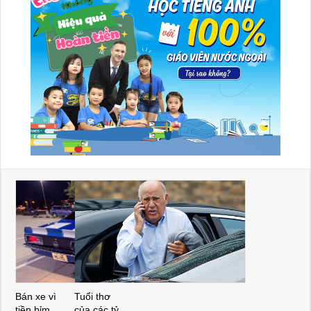
Bán xe vì
Tuổi thơ
tiền bỉm
của các tỷ