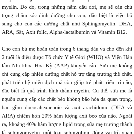
myelin. Do đó, trong những năm đầu đời, mẹ sẽ cần chú
trọng chăm sóc dinh dưỡng cho con, đặc biệt là việc bổ
sung cho con các dưỡng chất như Sphingomyelin, DHA,
ARA, Sắt, Axit folic, Alpha-lactalbumin và Vitamin B12.
Cho con bú mẹ hoàn toàn trong 6 tháng đầu và cho đến khi
2 tuổi là điều được Tổ chức Y tế Giới (WHO) và Viện Hàn
lâm Nhi khoa Hoa Kỳ (AAP) khuyến cáo. Sữa mẹ không
chỉ cung cấp nhiều dưỡng chất hỗ trợ tăng trưởng thể chất,
phát triển hệ miễn dịch mà còn giúp trẻ phát triển trí não,
đặc biệt là quá trình hình thành myelin. Cụ thể, sữa mẹ là
nguồn cung cấp các chất béo không bão hòa đa quan trọng,
bao gồm docosahexaenoic và axit arachidonic (DHA và
ARA) chiếm hơn 20% hàm lượng axit béo của não. Ngoài
ra, khoảng 40% hàm lượng lipid trong sữa mẹ trưởng thành
là sphingomyelin, một loại sphingolipid đóng vai trò quan