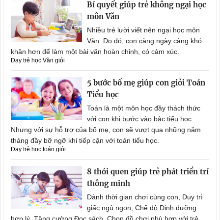
Bí quyết giúp trẻ không ngại học
môn Văn
Nhiều trẻ lười viết nên ngại học môn
Văn. Do đó, con càng ngày càng khó
khăn hơn để làm một bài văn hoàn chỉnh, có cảm xúc.
Dạy trẻ học Văn giỏi
5 bước bố mẹ giúp con giỏi Toán
Tiểu học
Toán là một môn học đầy thách thức
với con khi bước vào bậc tiểu học.
Nhưng với sự hỗ trợ của bố mẹ, con sẽ vượt qua những năm
tháng đầy bỡ ngỡ khi tiếp cận với toán tiểu học.
Dạy trẻ học toán giỏi
8 thói quen giúp trẻ phát triển trí
thông minh
Dành thời gian chơi cùng con, Duy trì
giấc ngủ ngon, Chế độ Dinh dưỡng
hợp lý, Tăng cường Đọc sách, Chọn đồ chơi phù hợp với trẻ,