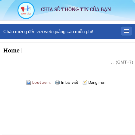
CHIA SẺ THÔNG TIN CỦA BẠN
Chào mừng đến với web quảng cáo miễn phí!
Home
|
, , (GMT+7)
Lượt xem:
In bài viết
Đăng mới