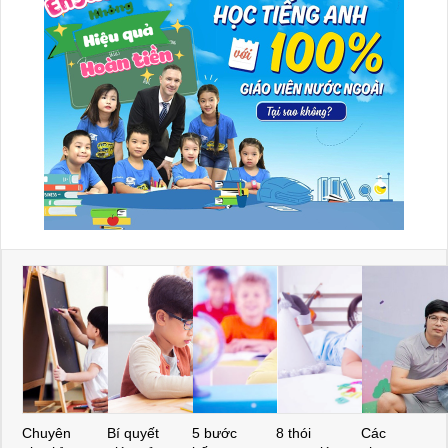
Chuyên
Bí quyết
5 bước
8 thói
Các