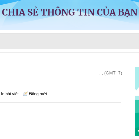
CHIA SẺ THÔNG TIN CỦA BẠN
, , (GMT+7)
In bài viết
Đăng mới