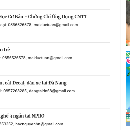
 Học Cơ Bản - Chứng Chỉ Ứng Dụng CNTT
thoại: 0856526578, maiductuan@gmail.com
o trẻ
ại: 0856526578, maiductuan@gmail.com
, cắt Decal, dán xe tại Đà Nẵng
oại: 0857268285, dangtaidn68@gmail.com
nghề 3 ngăn tại NPRO
901353252, bacnguyenhn@gmail.com