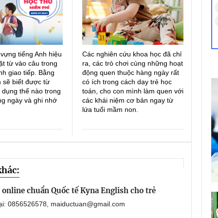
 vựng tiếng Anh hiệu
Các nghiên cứu khoa học đã chỉ
ặt từ vào câu trong
ra, các trò chơi cùng những hoạt
h giao tiếp. Bằng
động quen thuộc hàng ngày rất
 sẽ biết được từ
có ích trong cách dạy trẻ học
 dụng thế nào trong
toán, cho con mình làm quen với
ng ngày và ghi nhớ
các khái niệm cơ bản ngay từ
lứa tuổi mầm non.
khác:
online chuẩn Quốc tế Kyna English cho trẻ
oại: 0856526578, maiductuan@gmail.com