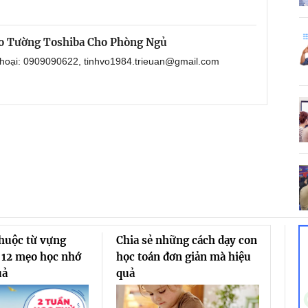
o Tường Toshiba Cho Phòng Ngủ
 thoại: 0909090622, tinhvo1984.trieuan@gmail.com
thuộc từ vựng
Chia sẻ những cách dạy con
 12 mẹo học nhớ
học toán đơn giản mà hiệu
uả
quả