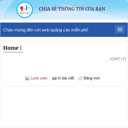
CHIA SẺ THÔNG TIN CỦA BẠN
Chào mừng đến với web quảng cáo miễn phí!
Home
|
, , (GMT+7)
Lượt xem:
In bài viết
Đăng mới