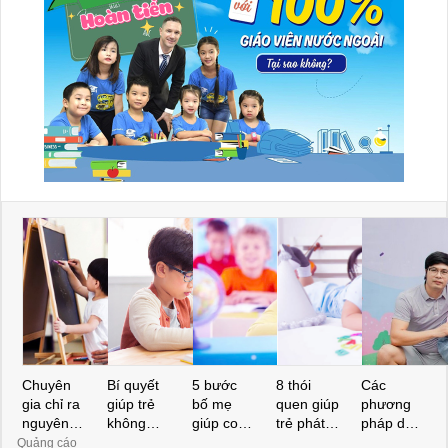
Chuyên
Bí quyết
5 bước
8 thói
Các
gia chỉ ra
giúp trẻ
bố mẹ
quen giúp
phương
nguyên
không
giúp con
trẻ phát
pháp dạy
nhân bất
ngại học
giỏi Toán
triển trí
con thông
Quảng cáo