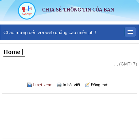
CHIA SẺ THÔNG TIN CỦA BẠN
Chào mừng đến với web quảng cáo miễn phí!
Home
|
, , (GMT+7)
Lượt xem:
In bài viết
Đăng mới