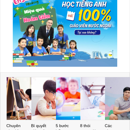
Chuyên
Bí quyết
5 bước
8 thói
Các