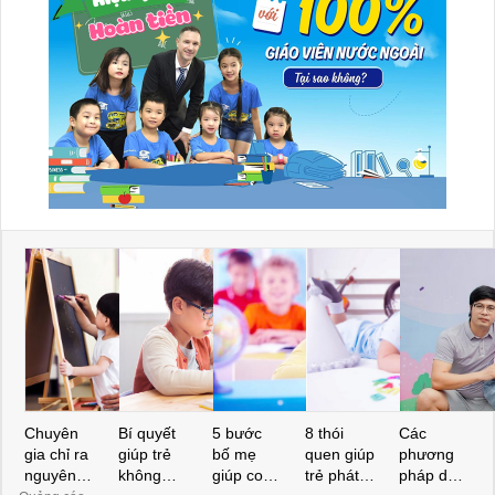
Chuyên
Bí quyết
5 bước
8 thói
Các
gia chỉ ra
giúp trẻ
bố mẹ
quen giúp
phương
nguyên
không
giúp con
trẻ phát
pháp dạy