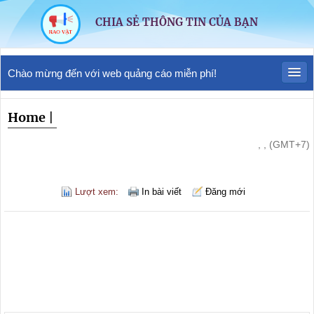
CHIA SẺ THÔNG TIN CỦA BẠN
Chào mừng đến với web quảng cáo miễn phí!
Home
|
, , (GMT+7)
Lượt xem:
In bài viết
Đăng mới