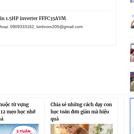
kin 1.5HP inverter FFFC35AVM
 thoại: 0909333162, binhrom205@gmail.com
thuộc từ vựng
Chia sẻ những cách dạy con
 12 mẹo học nhớ
học toán đơn giản mà hiệu
uả
quả