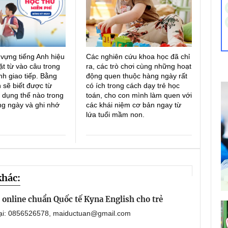
 vựng tiếng Anh hiệu
Các nghiên cứu khoa học đã chỉ
ặt từ vào câu trong
ra, các trò chơi cùng những hoạt
h giao tiếp. Bằng
động quen thuộc hàng ngày rất
 sẽ biết được từ
có ích trong cách dạy trẻ học
 dụng thế nào trong
toán, cho con mình làm quen với
ng ngày và ghi nhớ
các khái niệm cơ bản ngay từ
lứa tuổi mầm non.
khác:
online chuẩn Quốc tế Kyna English cho trẻ
oại: 0856526578, maiductuan@gmail.com