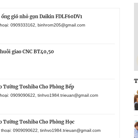
i ống gió nhỏ gọn Daikin FDLF60DV1
 thoại: 0909333162, binhrom205@gmail.com
chuôi giao CNC BT40,50
T
o Tường Toshiba Cho Phòng Bếp
 thoại: 0909090622, tinhvo1984.trieuan@gmail.com
o Tường Toshiba Cho Phòng Học
n thoại: 0909090622, tinhvo1984.trieuan@gmail.com