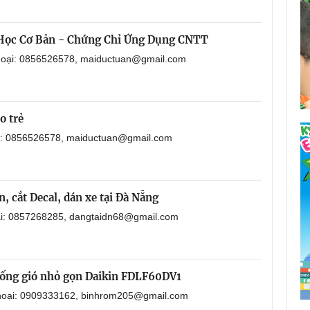
 Học Cơ Bản - Chứng Chỉ Ứng Dụng CNTT
thoại: 0856526578, maiductuan@gmail.com
o trẻ
ại: 0856526578, maiductuan@gmail.com
, cắt Decal, dán xe tại Đà Nẵng
oại: 0857268285, dangtaidn68@gmail.com
i ống gió nhỏ gọn Daikin FDLF60DV1
 thoại: 0909333162, binhrom205@gmail.com