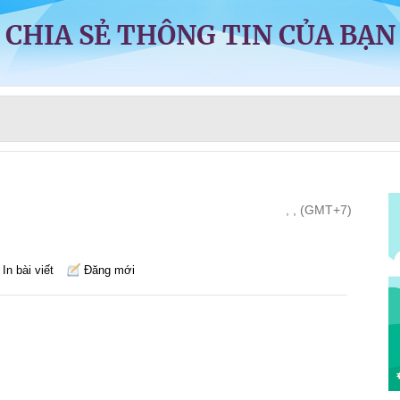
CHIA SẺ THÔNG TIN CỦA BẠN
, , (GMT+7)
In bài viết
Đăng mới