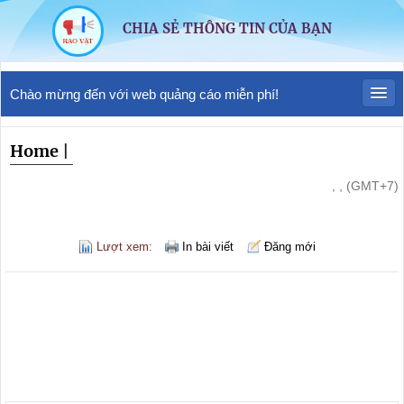
CHIA SẺ THÔNG TIN CỦA BẠN
Chào mừng đến với web quảng cáo miễn phí!
Home
|
, , (GMT+7)
Lượt xem:
In bài viết
Đăng mới