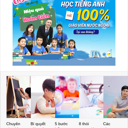
Chuyên
Bí quyết
5 bước
8 thói
Các