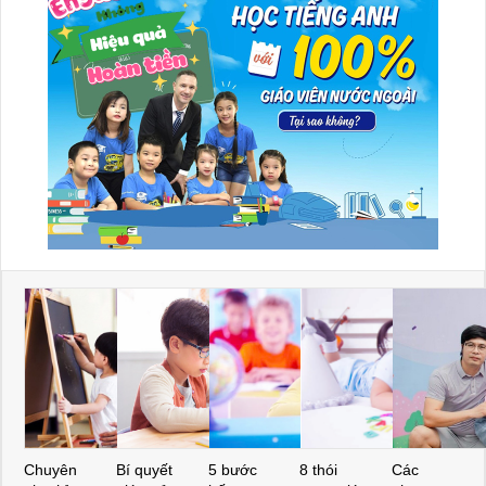
Chuyên
Bí quyết
5 bước
8 thói
Các