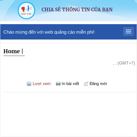
CHIA SẺ THÔNG TIN CỦA BẠN
Chào mừng đến với web quảng cáo miễn phí!
Home
|
, , (GMT+7)
Lượt xem:
In bài viết
Đăng mới