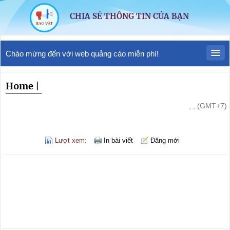
CHIA SẺ THÔNG TIN CỦA BẠN
Chào mừng đến với web quảng cáo miễn phí!
Home
|
, , (GMT+7)
Lượt xem:
In bài viết
Đăng mới