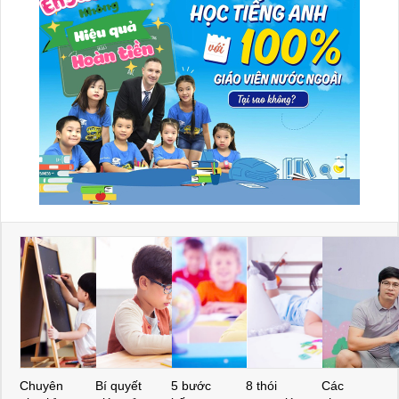
Chuyên
Bí quyết
5 bước
8 thói
Các