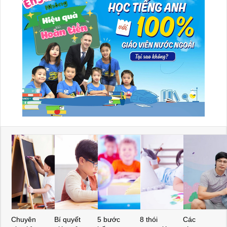
Chuyên
Bí quyết
5 bước
8 thói
Các