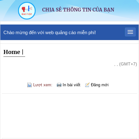
CHIA SẺ THÔNG TIN CỦA BẠN
Chào mừng đến với web quảng cáo miễn phí!
Home
|
, , (GMT+7)
Lượt xem:
In bài viết
Đăng mới