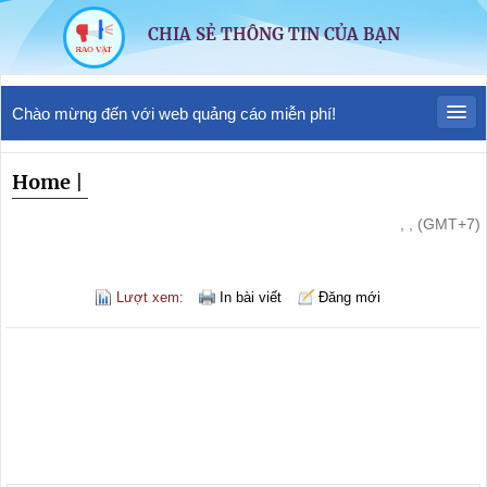
CHIA SẺ THÔNG TIN CỦA BẠN
Chào mừng đến với web quảng cáo miễn phí!
Home
|
, , (GMT+7)
Lượt xem:
In bài viết
Đăng mới