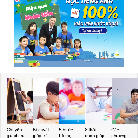
Chuyên
Bí quyết
5 bước
8 thói
Các
gia chỉ ra
giúp trẻ
bố mẹ
quen giúp
phương