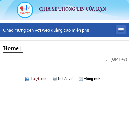
CHIA SẺ THÔNG TIN CỦA BẠN
Chào mừng đến với web quảng cáo miễn phí!
Home
|
, , (GMT+7)
Lượt xem:
In bài viết
Đăng mới