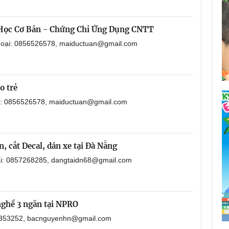
 Học Cơ Bản - Chứng Chỉ Ứng Dụng CNTT
thoại: 0856526578, maiductuan@gmail.com
o trẻ
ại: 0856526578, maiductuan@gmail.com
, cắt Decal, dán xe tại Đà Nẵng
oại: 0857268285, dangtaidn68@gmail.com
nghề 3 ngăn tại NPRO
901353252, bacnguyenhn@gmail.com