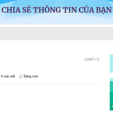
CHIA SẺ THÔNG TIN CỦA BẠN
, , (GMT+7)
In bài viết
Đăng mới