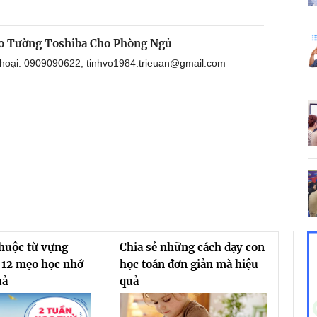
o Tường Toshiba Cho Phòng Ngủ
 thoại: 0909090622, tinhvo1984.trieuan@gmail.com
thuộc từ vựng
Chia sẻ những cách dạy con
 12 mẹo học nhớ
học toán đơn giản mà hiệu
uả
quả