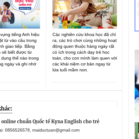
 vựng tiếng Anh hiệu
Các nghiên cứu khoa học đã chỉ
ặt từ vào câu trong
ra, các trò chơi cùng những hoạt
h giao tiếp. Bằng
động quen thuộc hàng ngày rất
 sẽ biết được từ
có ích trong cách dạy trẻ học
 dụng thế nào trong
toán, cho con mình làm quen với
ng ngày và ghi nhớ
các khái niệm cơ bản ngay từ
lứa tuổi mầm non.
khác:
online chuẩn Quốc tế Kyna English cho trẻ
oại: 0856526578, maiductuan@gmail.com