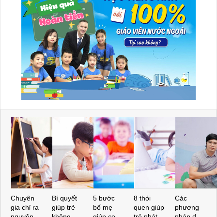
Chuyên
Bí quyết
5 bước
8 thói
Các
gia chỉ ra
giúp trẻ
bố mẹ
quen giúp
phương
nguyên
không
giúp con
trẻ phát
pháp dạy