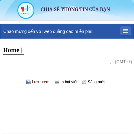
CHIA SẺ THÔNG TIN CỦA BẠN
Chào mừng đến với web quảng cáo miễn phí!
Home
|
, , (GMT+7)
Lượt xem:
In bài viết
Đăng mới