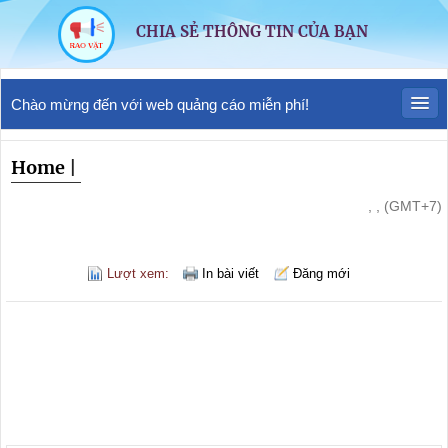
CHIA SẺ THÔNG TIN CỦA BẠN
Chào mừng đến với web quảng cáo miễn phí!
Home
|
, , (GMT+7)
Lượt xem:
In bài viết
Đăng mới