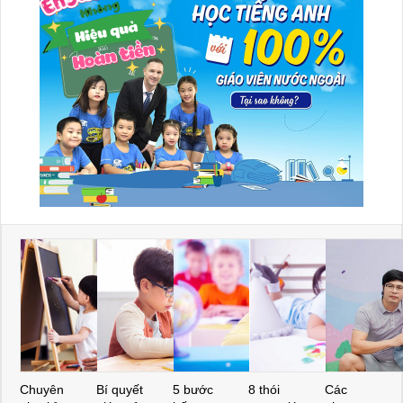
Chuyên
Bí quyết
5 bước
8 thói
Các