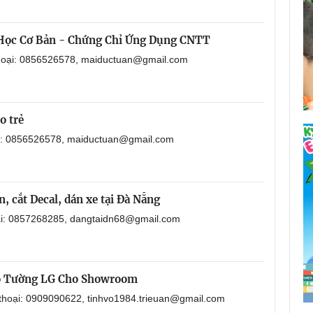
 Học Cơ Bản - Chứng Chỉ Ứng Dụng CNTT
thoại: 0856526578, maiductuan@gmail.com
o trẻ
ại: 0856526578, maiductuan@gmail.com
, cắt Decal, dán xe tại Đà Nẵng
oại: 0857268285, dangtaidn68@gmail.com
o Tường LG Cho Showroom
 thoại: 0909090622, tinhvo1984.trieuan@gmail.com