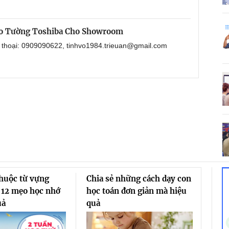
eo Tường Toshiba Cho Showroom
n thoại: 0909090622, tinhvo1984.trieuan@gmail.com
thuộc từ vựng
Chia sẻ những cách dạy con
 12 mẹo học nhớ
học toán đơn giản mà hiệu
uả
quả