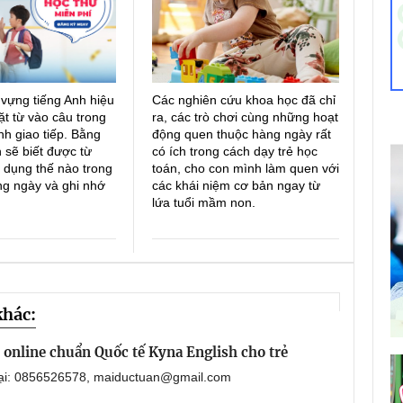
 vựng tiếng Anh hiệu
Các nghiên cứu khoa học đã chỉ
ặt từ vào câu trong
ra, các trò chơi cùng những hoạt
h giao tiếp. Bằng
động quen thuộc hàng ngày rất
 sẽ biết được từ
có ích trong cách dạy trẻ học
 dụng thế nào trong
toán, cho con mình làm quen với
ng ngày và ghi nhớ
các khái niệm cơ bản ngay từ
lứa tuổi mầm non.
khác:
online chuẩn Quốc tế Kyna English cho trẻ
oại: 0856526578, maiductuan@gmail.com