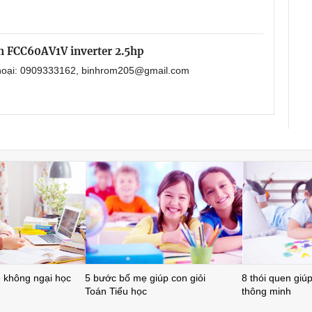
in FCC60AV1V inverter 2.5hp
 thoại: 0909333162, binhrom205@gmail.com
ẻ không ngại học
5 bước bố mẹ giúp con giỏi
8 thói quen giúp 
Toán Tiểu học
thông minh