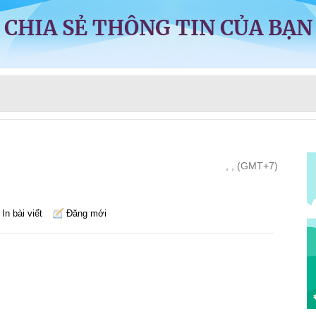
CHIA SẺ THÔNG TIN CỦA BẠN
, , (GMT+7)
In bài viết
Đăng mới