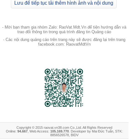
Lưu để tiếp tục tải thêm hình ảnh và nội dung
- Mời bạn tham gia nhóm Zalo: RaoVat.Mdt.Vn để tiện hướng dẫn và
trao đổi thông tin trong quá trình đăng tin Quảng cáo
- Các nội dung quảng cáo trên trang này sẽ được đăng lại trên trang
facebook.com: RaovatMdtVn
Copyright © 2015 raovat.vn38.com Co.,Ltd. All Rights Reserved
Online:
94.667
, Web Access:
105.169.770
. Developer by Mai Đức Tuấn, STK:
8856526578, BIDV