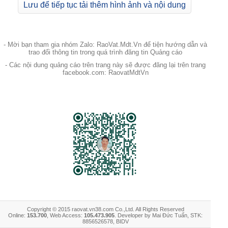
Lưu để tiếp tục tải thêm hình ảnh và nội dung
- Mời bạn tham gia nhóm Zalo: RaoVat.Mdt.Vn để tiện hướng dẫn và
trao đổi thông tin trong quá trình đăng tin Quảng cáo
- Các nội dung quảng cáo trên trang này sẽ được đăng lại trên trang
facebook.com: RaovatMdtVn
Copyright © 2015 raovat.vn38.com Co.,Ltd. All Rights Reserved
Online:
153.700
, Web Access:
105.473.905
. Developer by Mai Đức Tuấn, STK:
8856526578, BIDV