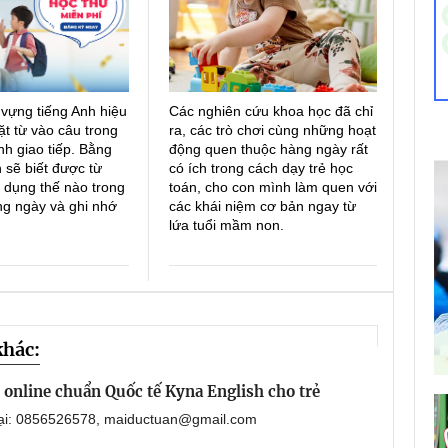
 vựng tiếng Anh hiệu
Các nghiên cứu khoa học đã chỉ
ặt từ vào câu trong
ra, các trò chơi cùng những hoạt
h giao tiếp. Bằng
động quen thuộc hàng ngày rất
 sẽ biết được từ
có ích trong cách dạy trẻ học
 dụng thế nào trong
toán, cho con mình làm quen với
ng ngày và ghi nhớ
các khái niệm cơ bản ngay từ
lứa tuổi mầm non.
khác:
online chuẩn Quốc tế Kyna English cho trẻ
oại: 0856526578, maiductuan@gmail.com