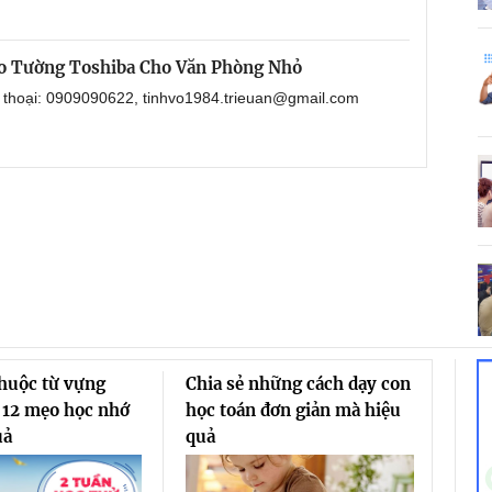
o Tường Toshiba Cho Văn Phòng Nhỏ
n thoại: 0909090622, tinhvo1984.trieuan@gmail.com
thuộc từ vựng
Chia sẻ những cách dạy con
 12 mẹo học nhớ
học toán đơn giản mà hiệu
uả
quả