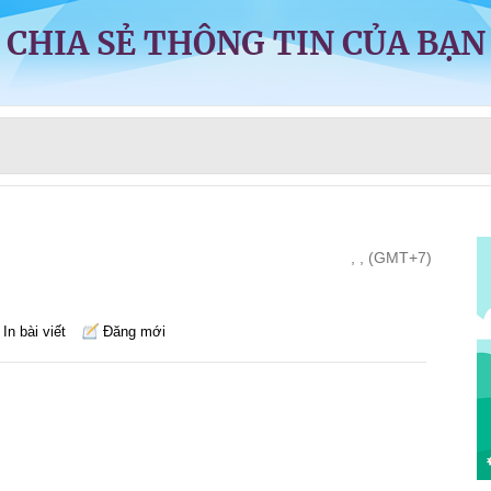
CHIA SẺ THÔNG TIN CỦA BẠN
, , (GMT+7)
In bài viết
Đăng mới