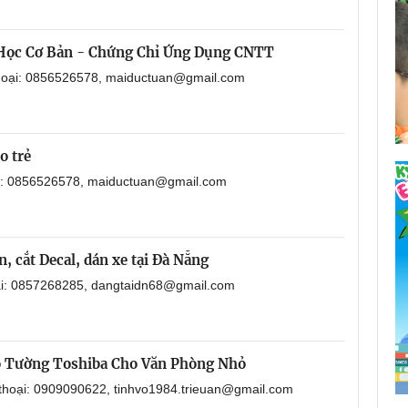
 Học Cơ Bản - Chứng Chỉ Ứng Dụng CNTT
thoại: 0856526578, maiductuan@gmail.com
o trẻ
ại: 0856526578, maiductuan@gmail.com
, cắt Decal, dán xe tại Đà Nẵng
oại: 0857268285, dangtaidn68@gmail.com
o Tường Toshiba Cho Văn Phòng Nhỏ
 thoại: 0909090622, tinhvo1984.trieuan@gmail.com