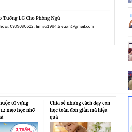
eo Tường LG Cho Phòng Ngủ
 thoại: 0909090622, tinhvo1984.trieuan@gmail.com
thuộc từ vựng
Chia sẻ những cách dạy con
 12 mẹo học nhớ
học toán đơn giản mà hiệu
uả
quả