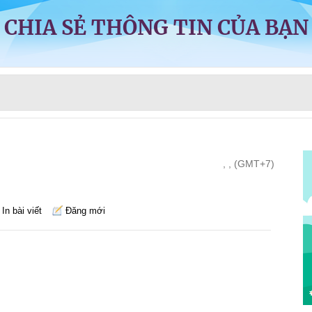
CHIA SẺ THÔNG TIN CỦA BẠN
, , (GMT+7)
In bài viết
Đăng mới