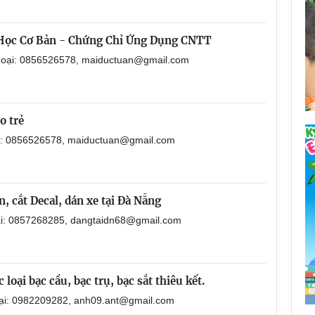
 Học Cơ Bản - Chứng Chỉ Ứng Dụng CNTT
thoại: 0856526578, maiductuan@gmail.com
o trẻ
ại: 0856526578, maiductuan@gmail.com
, cắt Decal, dán xe tại Đà Nẵng
oại: 0857268285, dangtaidn68@gmail.com
loại bạc cầu, bạc trụ, bạc sắt thiêu kết.
oại: 0982209282, anh09.ant@gmail.com