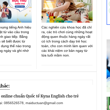
 vựng tiếng Anh hiệu
Các nghiên cứu khoa học đã chỉ
ặt từ vào câu trong
ra, các trò chơi cùng những hoạt
h giao tiếp. Bằng
động quen thuộc hàng ngày rất
 sẽ biết được từ
có ích trong cách dạy trẻ học
 dụng thế nào trong
toán, cho con mình làm quen với
ng ngày và ghi nhớ
các khái niệm cơ bản ngay từ
lứa tuổi mầm non.
khác:
online chuẩn Quốc tế Kyna English cho trẻ
oại: 0856526578, maiductuan@gmail.com