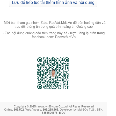
Lưu để tiếp tục tải thêm hình ảnh và nội dung
- Mời bạn tham gia nhóm Zalo: RaoVat.Mdt.Vn để tiện hướng dẫn và
trao đổi thông tin trong quá trình đăng tin Quảng cáo
- Các nội dung quảng cáo trên trang này sẽ được đăng lại trên trang
facebook.com: RaovatMdtVn
Copyright © 2015 raovat.vn38.com Co.,Ltd. All Rights Reserved
Online:
163.502
, Web Access:
105.238.565
. Developer by Mai Đức Tuấn, STK:
8856526578, BIDV