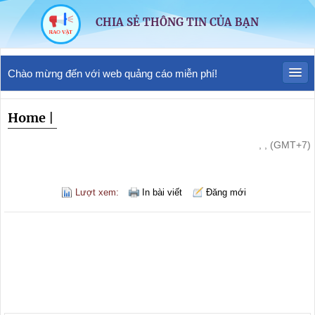
CHIA SẺ THÔNG TIN CỦA BẠN
Chào mừng đến với web quảng cáo miễn phí!
Home
|
, , (GMT+7)
Lượt xem:
In bài viết
Đăng mới