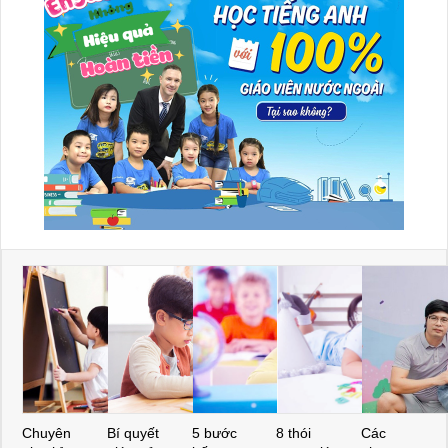
Chuyên
Bí quyết
5 bước
8 thói
Các