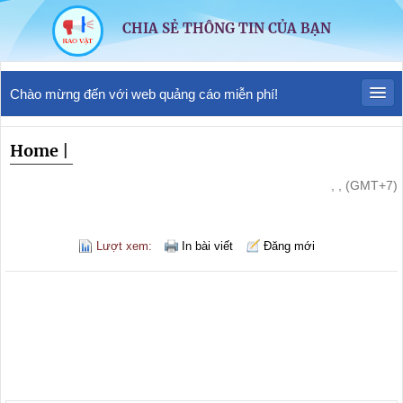
CHIA SẺ THÔNG TIN CỦA BẠN
Chào mừng đến với web quảng cáo miễn phí!
Home
|
, , (GMT+7)
Lượt xem:
In bài viết
Đăng mới