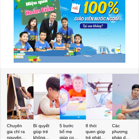
Chuyên
Bí quyết
5 bước
8 thói
Các
gia chỉ ra
giúp trẻ
bố mẹ
quen giúp
phương
nguyên
không
giúp con
trẻ phát
pháp dạy