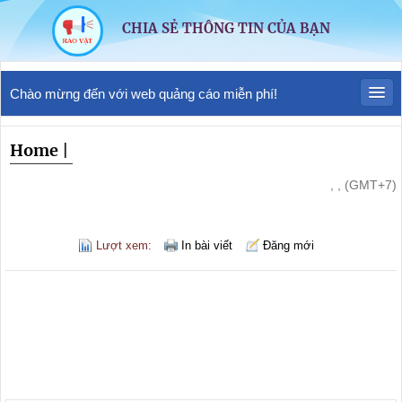
CHIA SẺ THÔNG TIN CỦA BẠN
Chào mừng đến với web quảng cáo miễn phí!
Home
|
, , (GMT+7)
Lượt xem:
In bài viết
Đăng mới