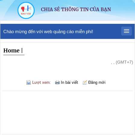
CHIA SẺ THÔNG TIN CỦA BẠN
Chào mừng đến với web quảng cáo miễn phí!
Home
|
, , (GMT+7)
Lượt xem:
In bài viết
Đăng mới