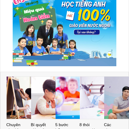
Chuyên
Bí quyết
5 bước
8 thói
Các