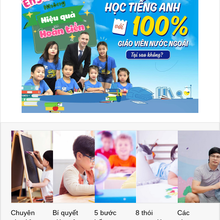
Chuyên
Bí quyết
5 bước
8 thói
Các