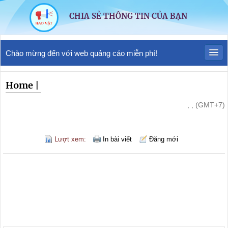
CHIA SẺ THÔNG TIN CỦA BẠN
Chào mừng đến với web quảng cáo miễn phí!
Home
|
, , (GMT+7)
Lượt xem:
In bài viết
Đăng mới