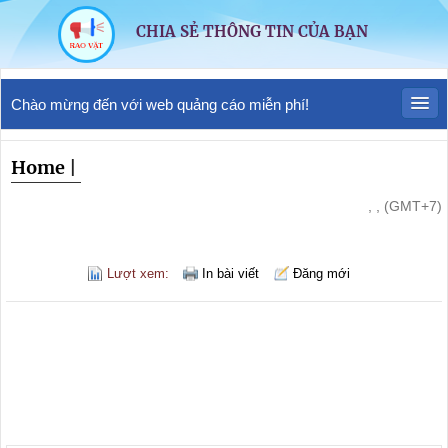
CHIA SẺ THÔNG TIN CỦA BẠN
Chào mừng đến với web quảng cáo miễn phí!
Home
|
, , (GMT+7)
Lượt xem:
In bài viết
Đăng mới