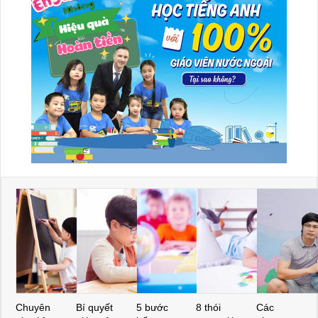
Chuyên
Bí quyết
5 bước
8 thói
Các