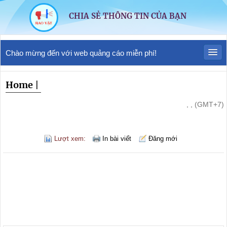
CHIA SẺ THÔNG TIN CỦA BẠN
Chào mừng đến với web quảng cáo miễn phí!
Home
|
, , (GMT+7)
Lượt xem:
In bài viết
Đăng mới