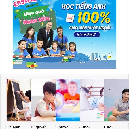
Chuyên
Bí quyết
5 bước
8 thói
Các