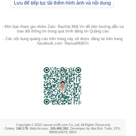
Lưu để tiếp tục tải thêm hình ảnh và nội dung
- Mời bạn tham gia nhóm Zalo: RaoVat.Mdt.Vn để tiện hướng dẫn và
trao đổi thông tin trong quá trình đăng tin Quảng cáo
- Các nội dung quảng cáo trên trang này sẽ được đăng lại trên trang
facebook.com: RaovatMdtVn
Copyright © 2015 raovat.vn38.com Co.,Ltd. All Rights Reserved
Online:
140.179
, Web Access:
105.460.392
. Developer by Mai Đức Tuấn, STK:
8856526578, BIDV