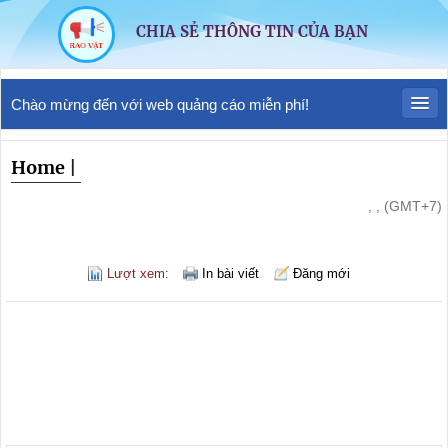
CHIA SẺ THÔNG TIN CỦA BẠN
Chào mừng đến với web quảng cáo miễn phí!
Home
|
, , (GMT+7)
Lượt xem:
In bài viết
Đăng mới