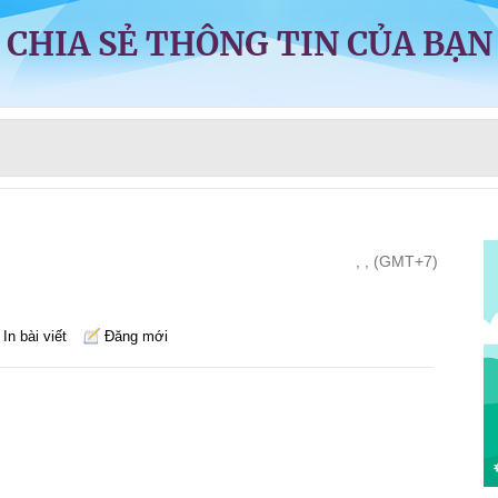
CHIA SẺ THÔNG TIN CỦA BẠN
, , (GMT+7)
In bài viết
Đăng mới