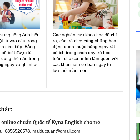
 vựng tiếng Anh hiệu
Các nghiên cứu khoa học đã chỉ
ặt từ vào câu trong
ra, các trò chơi cùng những hoạt
h giao tiếp. Bằng
động quen thuộc hàng ngày rất
 sẽ biết được từ
có ích trong cách dạy trẻ học
 dụng thế nào trong
toán, cho con mình làm quen với
ng ngày và ghi nhớ
các khái niệm cơ bản ngay từ
lứa tuổi mầm non.
khác:
online chuẩn Quốc tế Kyna English cho trẻ
oại: 0856526578, maiductuan@gmail.com