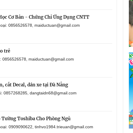
 Học Cơ Bản - Chứng Chỉ Ứng Dụng CNTT
thoại: 0856526578, maiductuan@gmail.com
o trẻ
ại: 0856526578, maiductuan@gmail.com
, cắt Decal, dán xe tại Đà Nẵng
oại: 0857268285, dangtaidn68@gmail.com
o Tường Toshiba Cho Phòng Ngủ
thoại: 0909090622, tinhvo1984.trieuan@gmail.com