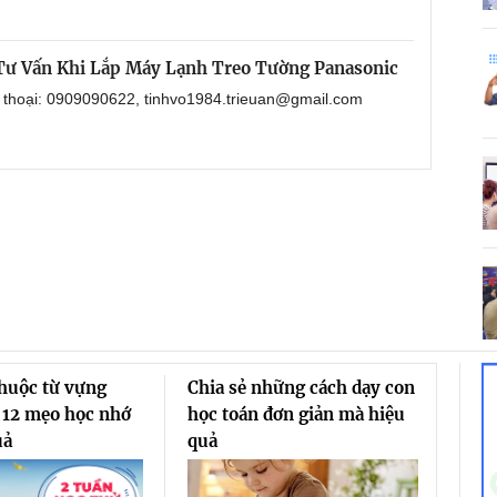
 Tư Vấn Khi Lắp Máy Lạnh Treo Tường Panasonic
n thoại: 0909090622, tinhvo1984.trieuan@gmail.com
thuộc từ vựng
Chia sẻ những cách dạy con
 12 mẹo học nhớ
học toán đơn giản mà hiệu
uả
quả