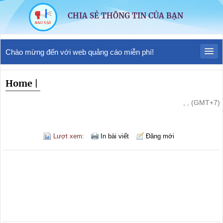
CHIA SẺ THÔNG TIN CỦA BẠN
Chào mừng đến với web quảng cáo miễn phí!
Home
|
, , (GMT+7)
Lượt xem:
In bài viết
Đăng mới