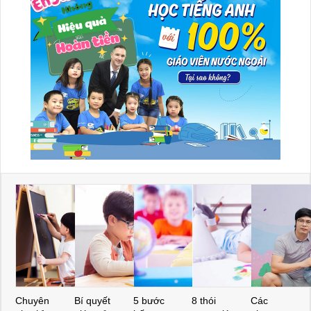
Chuyên
Bí quyết
5 bước
8 thói
Các