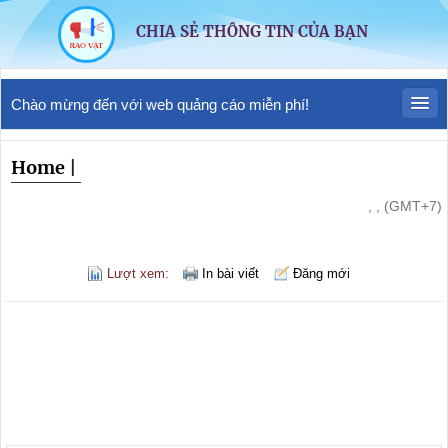
CHIA SẺ THÔNG TIN CỦA BẠN
Chào mừng đến với web quảng cáo miễn phí!
Home
|
, , (GMT+7)
Lượt xem:
In bài viết
Đăng mới