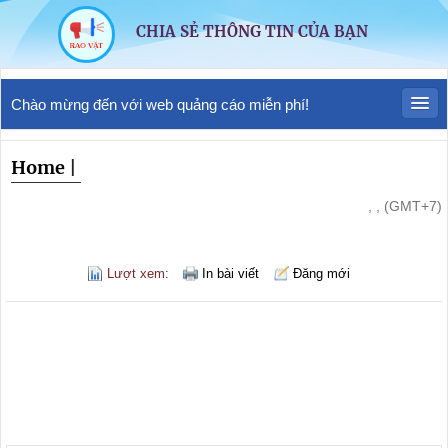
CHIA SẺ THÔNG TIN CỦA BẠN
Chào mừng đến với web quảng cáo miễn phí!
Home
|
, , (GMT+7)
Lượt xem:
In bài viết
Đăng mới