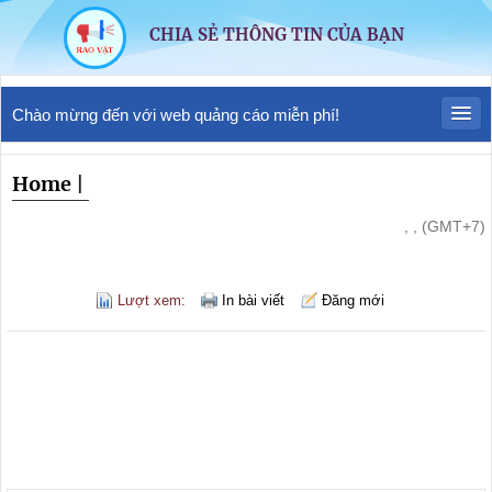
CHIA SẺ THÔNG TIN CỦA BẠN
Chào mừng đến với web quảng cáo miễn phí!
Home
|
, , (GMT+7)
Lượt xem:
In bài viết
Đăng mới