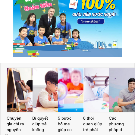
Chuyên
Bí quyết
5 bước
8 thói
Các
gia chỉ ra
giúp trẻ
bố mẹ
quen giúp
phương
nguyên
không
giúp con
trẻ phát
pháp dạy