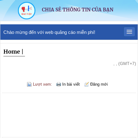
CHIA SẺ THÔNG TIN CỦA BẠN
Chào mừng đến với web quảng cáo miễn phí!
Home
|
, , (GMT+7)
Lượt xem:
In bài viết
Đăng mới