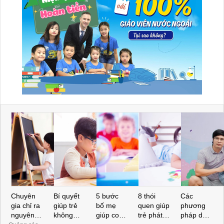
Chuyên
Bí quyết
5 bước
8 thói
Các
gia chỉ ra
giúp trẻ
bố mẹ
quen giúp
phương
nguyên
không
giúp con
trẻ phát
pháp dạy