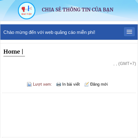
CHIA SẺ THÔNG TIN CỦA BẠN
Chào mừng đến với web quảng cáo miễn phí!
Home
|
, , (GMT+7)
Lượt xem:
In bài viết
Đăng mới