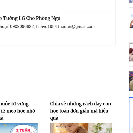
eo Tường LG Cho Phòng Ngủ
 thoại: 0909090622, tinhvo1984.trieuan@gmail.com
thuộc từ vựng
Chia sẻ những cách dạy con
 12 mẹo học nhớ
học toán đơn giản mà hiệu
uả
quả