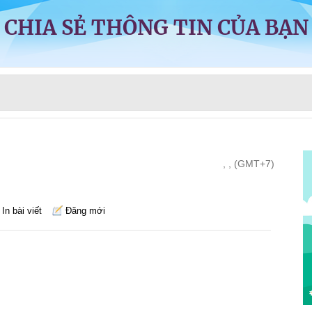
CHIA SẺ THÔNG TIN CỦA BẠN
, , (GMT+7)
In bài viết
Đăng mới