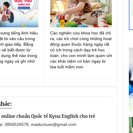
 vựng tiếng Anh hiệu
Các nghiên cứu khoa học đã chỉ
ặt từ vào câu trong
ra, các trò chơi cùng những hoạt
h giao tiếp. Bằng
động quen thuộc hàng ngày rất
 sẽ biết được từ
có ích trong cách dạy trẻ học
 dụng thế nào trong
toán, cho con mình làm quen với
ng ngày và ghi nhớ
các khái niệm cơ bản ngay từ
lứa tuổi mầm non.
khác:
online chuẩn Quốc tế Kyna English cho trẻ
oại: 0856526578, maiductuan@gmail.com