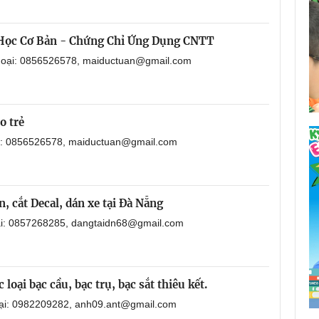
 Học Cơ Bản - Chứng Chỉ Ứng Dụng CNTT
thoại: 0856526578, maiductuan@gmail.com
o trẻ
ại: 0856526578, maiductuan@gmail.com
, cắt Decal, dán xe tại Đà Nẵng
oại: 0857268285, dangtaidn68@gmail.com
loại bạc cầu, bạc trụ, bạc sắt thiêu kết.
oại: 0982209282, anh09.ant@gmail.com