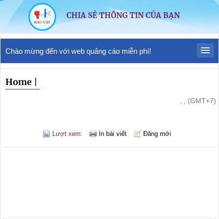
CHIA SẺ THÔNG TIN CỦA BẠN
Chào mừng đến với web quảng cáo miễn phí!
Home
|
, , (GMT+7)
Lượt xem:
In bài viết
Đăng mới