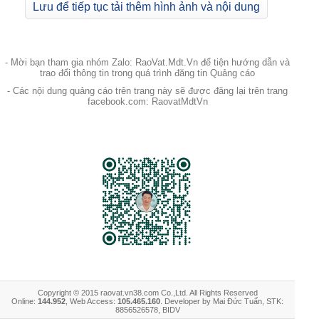
Lưu để tiếp tục tải thêm hình ảnh và nội dung
- Mời bạn tham gia nhóm Zalo: RaoVat.Mdt.Vn để tiện hướng dẫn và
trao đổi thông tin trong quá trình đăng tin Quảng cáo
- Các nội dung quảng cáo trên trang này sẽ được đăng lại trên trang
facebook.com: RaovatMdtVn
Copyright © 2015 raovat.vn38.com Co.,Ltd. All Rights Reserved
Online:
144.952
, Web Access:
105.465.160
. Developer by Mai Đức Tuấn, STK:
8856526578, BIDV