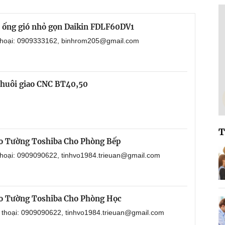
i ống gió nhỏ gọn Daikin FDLF60DV1
 thoại: 0909333162, binhrom205@gmail.com
chuôi giao CNC BT40,50
T
o Tường Toshiba Cho Phòng Bếp
 thoại: 0909090622, tinhvo1984.trieuan@gmail.com
o Tường Toshiba Cho Phòng Học
n thoại: 0909090622, tinhvo1984.trieuan@gmail.com