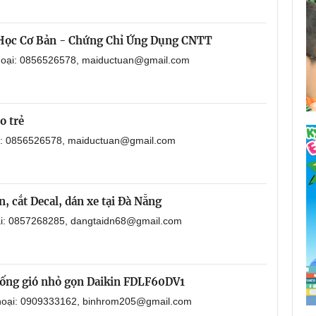
 Học Cơ Bản - Chứng Chỉ Ứng Dụng CNTT
thoại: 0856526578, maiductuan@gmail.com
o trẻ
ại: 0856526578, maiductuan@gmail.com
, cắt Decal, dán xe tại Đà Nẵng
oại: 0857268285, dangtaidn68@gmail.com
i ống gió nhỏ gọn Daikin FDLF60DV1
 thoại: 0909333162, binhrom205@gmail.com