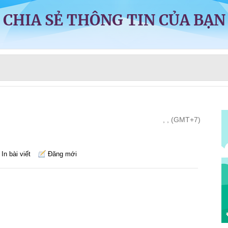
CHIA SẺ THÔNG TIN CỦA BẠN
, , (GMT+7)
In bài viết
Đăng mới