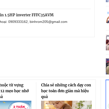
kin 1.5HP inverter FFFC35AVM
 thoại: 0909333162, binhrom205@gmail.com
thuộc từ vựng
Chia sẻ những cách dạy con
 12 mẹo học nhớ
học toán đơn giản mà hiệu
uả
quả