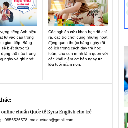
 vựng tiếng Anh hiệu
Các nghiên cứu khoa học đã chỉ
ặt từ vào câu trong
ra, các trò chơi cùng những hoạt
h giao tiếp. Bằng
động quen thuộc hàng ngày rất
 sẽ biết được từ
có ích trong cách dạy trẻ học
 dụng thế nào trong
toán, cho con mình làm quen với
ng ngày và ghi nhớ
các khái niệm cơ bản ngay từ
lứa tuổi mầm non.
khác:
online chuẩn Quốc tế Kyna English cho trẻ
oại: 0856526578, maiductuan@gmail.com