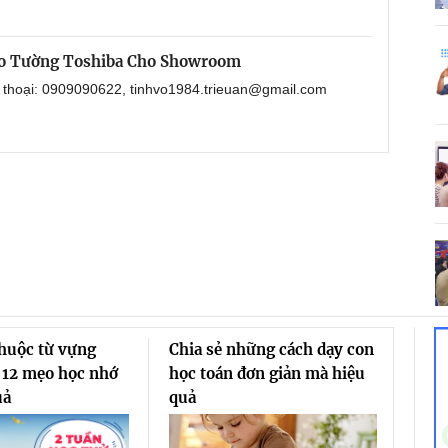
eo Tường Toshiba Cho Showroom
n thoại: 0909090622, tinhvo1984.trieuan@gmail.com
thuộc từ vựng
Chia sẻ những cách dạy con
 12 mẹo học nhớ
học toán đơn giản mà hiệu
uả
quả