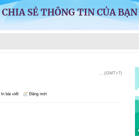
CHIA SẺ THÔNG TIN CỦA BẠN
, , (GMT+7)
In bài viết
Đăng mới