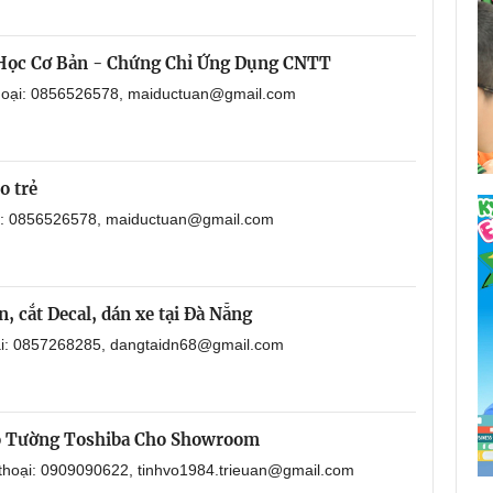
 Học Cơ Bản - Chứng Chỉ Ứng Dụng CNTT
thoại: 0856526578, maiductuan@gmail.com
o trẻ
ại: 0856526578, maiductuan@gmail.com
, cắt Decal, dán xe tại Đà Nẵng
oại: 0857268285, dangtaidn68@gmail.com
o Tường Toshiba Cho Showroom
 thoại: 0909090622, tinhvo1984.trieuan@gmail.com