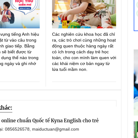
 vựng tiếng Anh hiệu
Các nghiên cứu khoa học đã chỉ
ặt từ vào câu trong
ra, các trò chơi cùng những hoạt
h giao tiếp. Bằng
động quen thuộc hàng ngày rất
 sẽ biết được từ
có ích trong cách dạy trẻ học
 dụng thế nào trong
toán, cho con mình làm quen với
ng ngày và ghi nhớ
các khái niệm cơ bản ngay từ
lứa tuổi mầm non.
khác:
online chuẩn Quốc tế Kyna English cho trẻ
oại: 0856526578, maiductuan@gmail.com