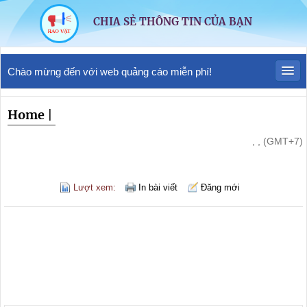
CHIA SẺ THÔNG TIN CỦA BẠN
Chào mừng đến với web quảng cáo miễn phí!
Home
|
, , (GMT+7)
Lượt xem:
In bài viết
Đăng mới