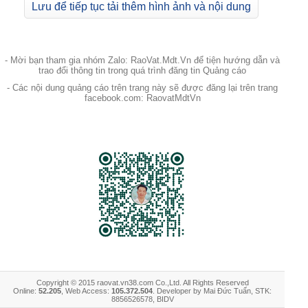
Lưu để tiếp tục tải thêm hình ảnh và nội dung
- Mời bạn tham gia nhóm Zalo: RaoVat.Mdt.Vn để tiện hướng dẫn và
trao đổi thông tin trong quá trình đăng tin Quảng cáo
- Các nội dung quảng cáo trên trang này sẽ được đăng lại trên trang
facebook.com: RaovatMdtVn
Copyright © 2015 raovat.vn38.com Co.,Ltd. All Rights Reserved
Online:
52.205
, Web Access:
105.372.504
. Developer by Mai Đức Tuấn, STK:
8856526578, BIDV