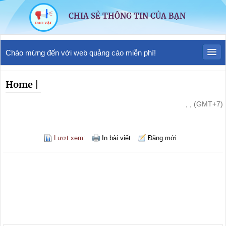
CHIA SẺ THÔNG TIN CỦA BẠN
Chào mừng đến với web quảng cáo miễn phí!
Home
|
, , (GMT+7)
Lượt xem:
In bài viết
Đăng mới