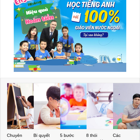
Chuyên
Bí quyết
5 bước
8 thói
Các