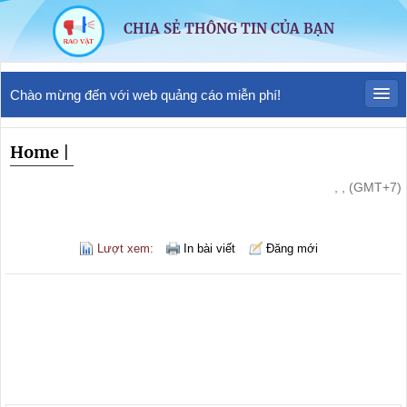
CHIA SẺ THÔNG TIN CỦA BẠN
Chào mừng đến với web quảng cáo miễn phí!
Home
|
, , (GMT+7)
Lượt xem:
In bài viết
Đăng mới